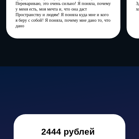
Перевариваю, это очень сильно! Я поняла, почему
З
у меня есть, моя мечта и, что она даст
х
Пространству и людям! Я поняла куда мне и кого
я беру с собой! Я поняла, почему мне дано то, что
дано
2444 рублей