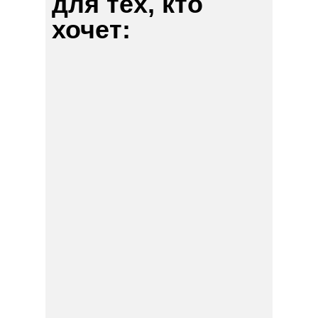
для тех, кто
хочет:
01
Расширить свое влияние
вовне
02
Получить ресурс для
реализации проектов и
задач
03
Масштабировать свой
бизнес