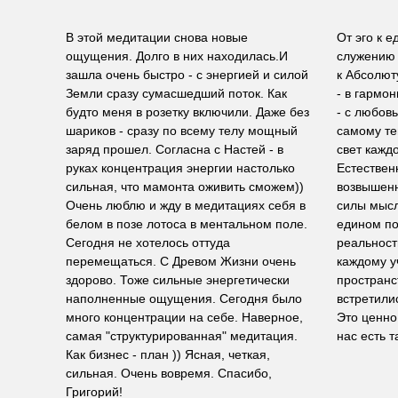
В этой медитации снова новые
От эго к е
ощущения. Долго в них находилась.И
служению 
зашла очень быстро - с энергией и силой
к Абсолют
Земли сразу сумасшедший поток. Как
- в гармон
будто меня в розетку включили. Даже без
- с любов
шариков - сразу по всему телу мощный
самому те
заряд прошел. Согласна с Настей - в
свет каждо
руках концентрация энергии настолько
Естествен
сильная, что мамонта оживить сможем))
возвышенн
Очень люблю и жду в медитациях себя в
силы мысл
белом в позе лотоса в ментальном поле.
едином по
Сегодня не хотелось оттуда
реальност
перемещаться. С Древом Жизни очень
каждому у
здорово. Тоже сильные энергетически
пространс
наполненные ощущения. Сегодня было
встретили
много концентрации на себе. Наверное,
Это ценно,
самая "структурированная" медитация.
нас есть т
Как бизнес - план )) Ясная, четкая,
сильная. Очень вовремя. Спасибо,
Григорий!