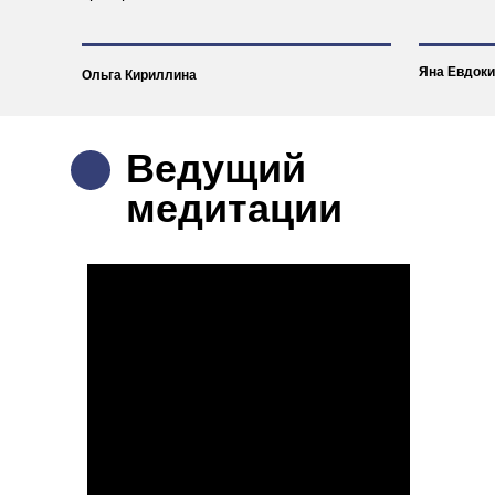
Яна Евдок
Ольга Кириллина
Ведущий
медитации