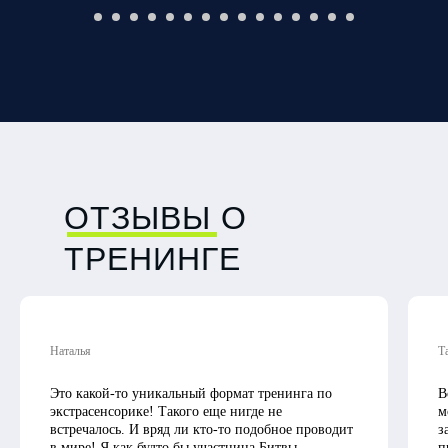
ОТЗЫВЫ О
ТРЕНИНГЕ
Наталья
Т
Это какой-то уникальный формат тренинга по
В
экстрасенсорике! Такого еще нигде не
м
встречалось. И вряд ли кто-то подобное проводит
з
в мире! Я как будто бы участница Битвы
п