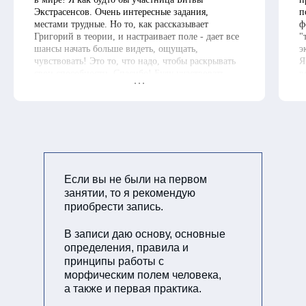
Экстрасенсов. Очень интересные задания,
п
местами трудные. Но то, как рассказывает
ф
Григорий в теории, и настраивает поле - дает все
"
шансы начать больше видеть, ощущать,
э
чувствовать! Это то, что надо, чтобы раскрывать
Я
свои способности. Спасибо! Буду участвовать
в
еще.
е
Д
п
п
с
В
д
Н
Если вы не были на первом
в
занятии, то я рекомендую
п
приобрести запись.
О
щ
В записи даю основу, основные
и
определения, правила и
принципы работы с
морфическим полем человека,
а также и первая практика.