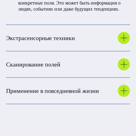
конкретные поля. Это может быть информация о
людях, событиях или даже будущих тенденциях.
6.000 ₽
/ 75$
КУПИТЬ
Экстрасенсорные техники
Оплата иностранной картой
Сканирование полей
Доступны различные варианты оплаты:
Применение в повседневной жизни
После оплаты вебинара, вам на почту придет
кассовый чек и доступ в личный кабинет на
платформе Tilda.
Запись вебинара будет доступна в течение 180 дней