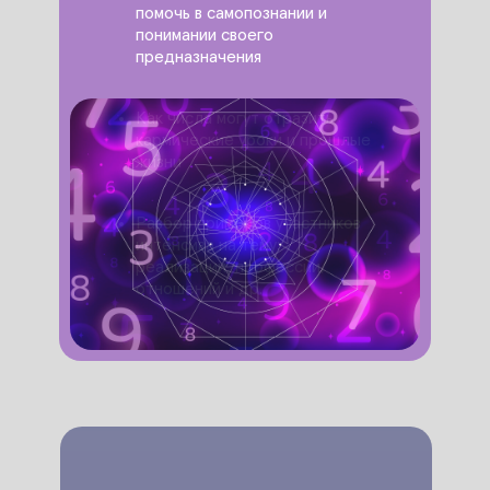
помочь в самопознании и
понимании своего
предназначения
Как числа могут отразить
кармические уроки и прошлые
жизни
Разбор примеров участников
интенсива на тему:
реализации, профессии,
отношений и др.