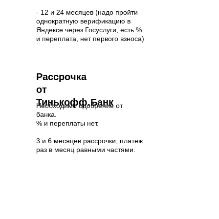
- 12 и 24 месяцев (надо пройти
однократную верификацию в
Яндексе через Госуслуги, есть %
и переплата, нет первого взноса)
Рассрочка
от
Тинькофф.Банк
Необходимо одобрение от
банка.
% и переплаты нет.
3 и 6 месяцев рассрочки, платеж
раз в месяц равными частями.