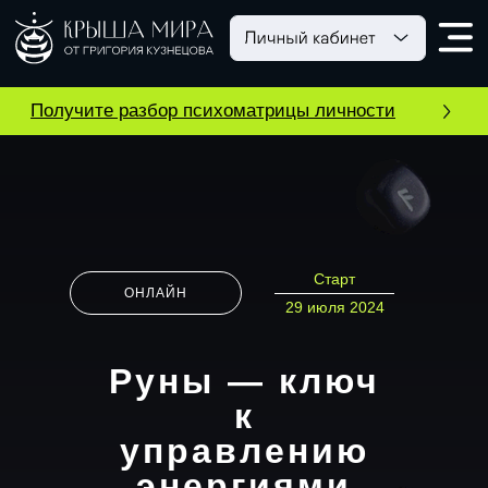
Получите разбор психоматрицы личности
Старт
ОНЛАЙН
29 июля 2024
Руны — ключ
к
управлению
энергиями