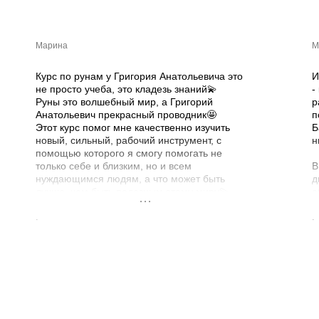
Марина
М
Курс по рунам у Григория Анатольевича это
И
не просто учеба, это кладезь знаний💫
-
Руны это волшебный мир, а Григорий
р
Анатольевич прекрасный проводник🤩
п
Этот курс помог мне качественно изучить
Б
новый, сильный, рабочий инструмент, с
н
помощью которого я смогу помогать не
только себе и близким, но и всем
В
нуждающимся людям, а что может быть
д
лучше, чем быть полезным этому миру💫
о
Благодарю Григория Анатольевича за то, что
в
он щедро делится своими знаниями и
р
опытом, Вы учитель с большой буквы🤩
и
п
Д
п
в