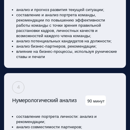
рунолог
исследователь,
путешественник, медитатор
Более 20 лет рунической
практики
Создал авторскую методику, в
которой синтезировал руны,
нумерологию и сакральную
геометрию
Автор книг «Код судьбы —
управляй своим будущим»,
«Руны: ключи к энергии
мироздания»
Ведущий тренер по курсу рун в
Китае
Финалист 19 сезона Битвы
Экстрасенсов, эксперт в
передаче «Последние 24 часа»
на НТВ
Создатель курсов «Руны — ключ к
управлению энергиями» и «Код судьбы
— управляй своим настоящим и
будущим»
Развивал бизнес-проекты с нуля
более 10 лет; Более 7000
учеников, прошедших курсы и
семинары