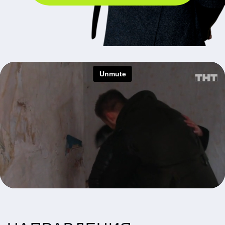
Экстрасенсорика
1
ответы на любые вопросы
диагностика
чистка и защита от магических воздействий
энерго-восстановление
работа по фотографиям на личном приеме
Нумерология
2
комплексный разбор личности
потенциал и предназначение
выбор сферы деятельности и профессии
анализ совместимости в отношениях и бизнес -
партнерстве
решение бизнес вопросов, подбор команды
семейные и родовые отношения
Руны
3
диагностика жизненных ситуаций, здоровья и
состояния человека