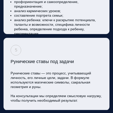
КОМУ ПОДХОДИТ
КОНСУЛЬТАЦИЯ?
Григорий проводит только личные приемы.
Все просьбы от лица Григория перечислить
денежные средства за прием или
диагностику – являются мошенничеством
1
Никаких предоплат не берет
Не принимает людей в состоянии
2
алкогольного и наркотического
опьянения
Не занимается
3
поиском и целительством