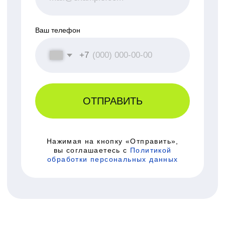
3
Бизнес-консультация
90 минут
анализ и прогноз развития текущей ситуации;
составление и анализ портрета команды,
рекомендации по повышению эффективности
работы команды с точки зрения правильной
расстановки кадров, личностных качеств и
возможностей каждого члена команды;
анализ потенциальных кандидатов на должности;
анализ бизнес-партнеров, рекомендации;
влияние на бизнес-процессы, используя рунические
ставы и печати
4
Нумерологический анализ
90 минут
составление портрета личности: анализ и
рекомендации;
анализ совместимости партнеров;
профориентация и самоопределение,
предназначение;
анализ кармических уроков;
составление портрета семьи;
анализ ребенка: ключи к раскрытию потенциала,