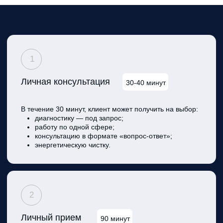
таланты и возможности, специфика личности
ребенка, определение подхода к ребенку,
рекомендации.
5
Рунические ставы под задачи
Рунические ставы — это процесс, учитывающий
личность, его личные цели, задачи. В формуле
используются магические символы, сакральная
геометрия и руны.
На консультации мы определяем смысловую нагрузку,
чтобы получить необходимый результат.
ОСТАВИТЬ ЗАЯВКУ