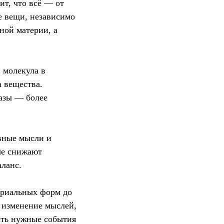
т, что всё — от
е вещи, независимо
ной материи, а
 молекула в
а вещества.
газы — более
вные мысли и
ые снижают
аланс.
ериальных форм до
 изменение мыслей,
ать нужные события