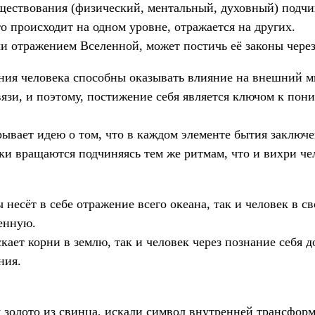
ществования (физический, ментальный, духовный) подч
то происходит на одном уровне, отражается на других.
чи отражением Вселенной, может постичь её законы чере
ия человека способны оказывать влияние на внешний ми
язи, и поэтому, постижение себя является ключом к пон
ывает идею о том, что в каждом элементе бытия заключе
ки вращаются подчиняясь тем же ритмам, что и вихри чел
 несёт в себе отражение всего океана, так и человек в с
енную.
кает корни в землю, так и человек через познание себя 
ния.
 золото из свинца, искали символ внутренней трансфор