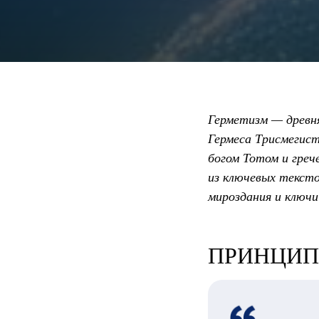
Герметизм — древня
Гермеса Трисмегис
богом Тотом и греч
из ключевых текст
мироздания и ключи
ПРИНЦИП