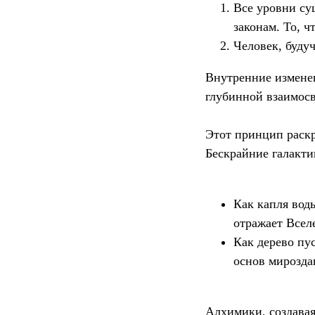
Все уровни су
законам. То, ч
Человек, буду
Внутренние изменен
глубинной взаимосв
Этот принцип раскр
Бескрайние галакти
Как капля воды
отражает Всел
Как дерево пус
основ мирозда
Алхимики, создавая