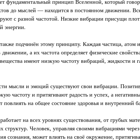
ет фундаментальный принцип Вселенной, который говори
тов до мыслей — находится в постоянном движении. Вс
руют с разной частотой. Низкие вибрации присущи плот
й энергии.
акже подчинён этому принципу. Каждая частица, атом и
в движении, а их частота определяет физические свойств
вещества имеют низкую частоту вибраций, жидкости и 
асти мысли и эмоций существуют свои вибрации. Позити
кую частоту и притягивают радость и успех, а негативн
т повлиять на общее состояние здоровья и внутренний б
аботает на всех уровнях существования, от грубых мат
 структур. Человек, управляя своими вибрациями через
ия сознания, может влиять на своё окружение, притягив