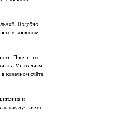
альной. Подобно
ность к внешним
ость. Поняв, что
 жизнь. Ментализм
 в конечном счёте
сциплина и
ль как луч света
.