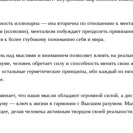
ьность иллюзорна — она вторична по отношению к мент
и (иллюзии), ментализм побуждает преодолеть привязан
я к более глубокому пониманию себя и мира.
ь над мыслями и вниманием позволяет влиять на реальн
азуме, человек обретает силу и способность менять свою
е остальные герметические принципы, ибо каждый из них
е.
минает, что наши мысли обладают огромной силой, а ди
 уму — ключ к жизни в гармонии с Высшим разумом. Мыс
щее, делая человека активным творцом своей реальности