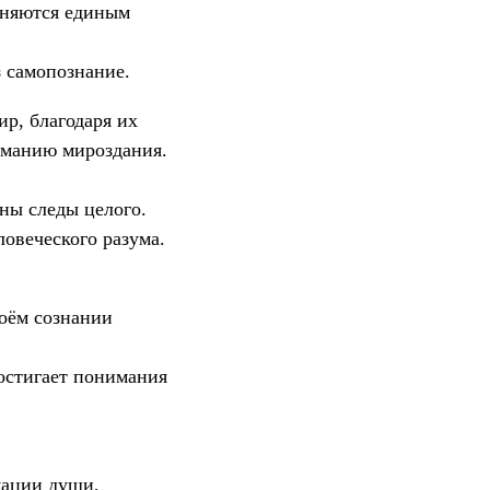
иняются единым
з самопознание.
р, благодаря их
иманию мироздания.
ны следы целого.
овеческого разума.
воём сознании
достигает понимания
мации души,