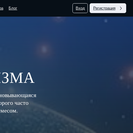
1
Вход
Регистрация
1000 руб.
ИЗМА
сновывающаяся
орого часто
рмесом.