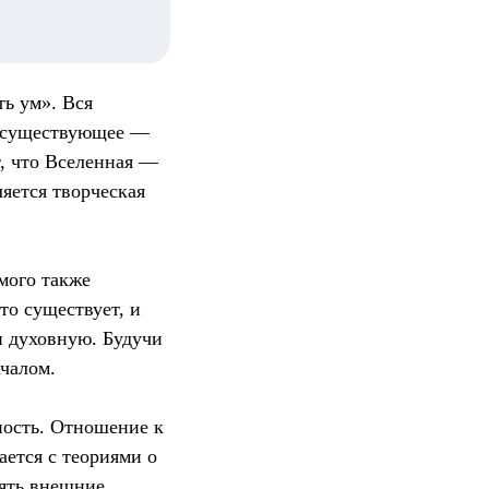
ть ум». Вся
ё существующее —
т, что Вселенная —
ляется творческая
мого также
о существует, и
и духовную. Будучи
чалом.
ность. Отношение к
ается с теориями о
ять внешние