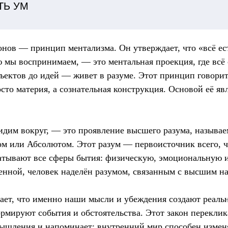
ТЬ УМ
онов — принцип ментализма. Он утверждает, что «всё ес
ю мы воспринимаем, — это ментальная проекция, где вс
ъектов до идей — живет в разуме. Этот принцип говори
осто материя, а сознательная конструкция. Основой её яв
дим вокруг, — это проявление высшего разума, называе
 или Абсолютом. Этот разум — первоисточник всего, чт
атывают все сферы бытия: физическую, эмоциональную 
енной, человек наделён разумом, связанным с высшим на
ет, что именно наши мысли и убеждения создают реаль
рмируют события и обстоятельства. Этот закон переклик
мышления и напоминает: внутренний мир способен измен