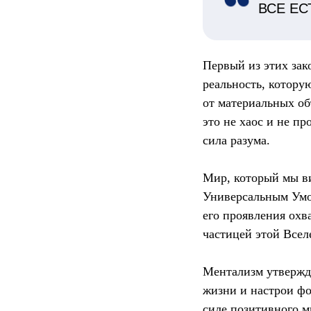
ВСЕ ЕС
Первый из этих зак
реальность, котору
от материальных об
это не хаос и не пр
сила разума.
Мир, который мы ви
Универсальным Умом
его проявления охв
частицей этой Всел
Ментализм утвержда
жизни и настрои фо
силе позитивного 